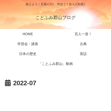
鍛えよう！言葉の力♪ 学ぼう！先人の知恵♪
ことふみ郡山ブログ
HOME
百人一首！
学習会・講座
古典
日本の歴史
茶話
「ことふみ郡山」動画
2022-07