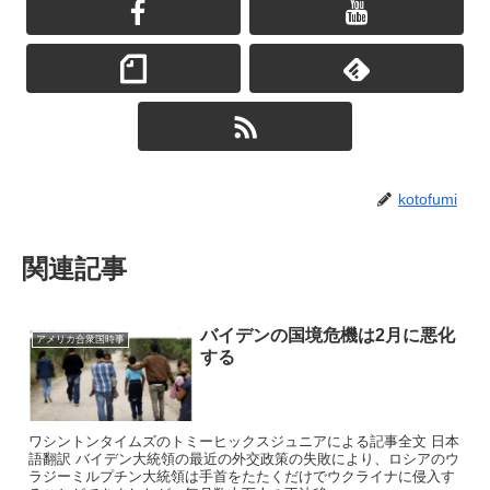
kotofumi
関連記事
バイデンの国境危機は2月に悪化
アメリカ合衆国時事
する
ワシントンタイムズのトミーヒックスジュニアによる記事全文 日本
語翻訳 バイデン大統領の最近の外交政策の失敗により、ロシアのウ
ラジーミルプチン大統領は手首をたたくだけでウクライナに侵入す