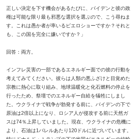
正しい決定を下す機会があるたびに、バイデンと彼の政
権は可能な限り最も邪悪な選択を選ぶので、こう尋ねま
す。これは愚か者が率いるピエロショーですか？それと
も、この国を完全に嫌いですか？」
回答：両方。
インフレ災害の一部であるエネルギー面での彼の行動を
考えてみてください。彼らは人類の悪ふざけと目覚めた
宗教に熱心に取り組み、地球温暖化と化石燃料の停止を
行ったため、祭壇でのエネルギー自給を犠牲にしまし
た。ウクライナで戦争が勃発する前に、バイデンの下で
原油は2倍以上になり、ロシア人が侵攻する前に天然ガ
スは74％上昇していました。現在、ウクライナの危機に
より、石油は1バレルあたり120ドルに近づいています。