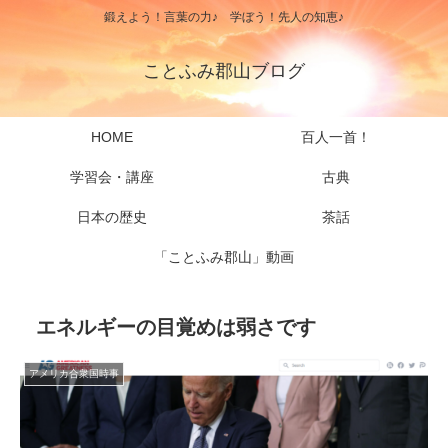
鍛えよう！言葉の力♪ 学ぼう！先人の知恵♪
ことふみ郡山ブログ
HOME
百人一首！
学習会・講座
古典
日本の歴史
茶話
「ことふみ郡山」動画
エネルギーの目覚めは弱さです
アメリカ合衆国時事