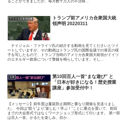
ることができましたが、毎月数十万人の不法移...
トランプ前アメリカ合衆国大統
アメリカ合衆国時事
領声明 20220311
ナイジェル・ファライツ氏の紹介する動画を見てくださいとツイ
ートしていますが、その動画はトランプ氏の国際会議での発言の様
子を写したもので、トランプ当時のアメリカ合衆国大統領がドイツ
のエネルギー政策について警鐘を鳴らしています。そし...
第10回百人一首“まな遊び” と
古典
「日本が好きになる！歴史授業
講座」参加受付中！
【メッセージ】前年度は蔓延防止期間と重なり開催を見送りまし
た。 今回は“競う“より”楽しむ！学ぶ！”ことに重点を置いて、前回
までの大会形式ではなくワークショップ形式にて行います。 第一部
は百人一首。かるたを楽しみ、目か...