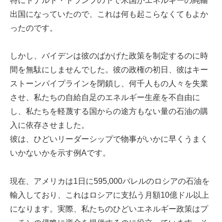
特にドナルド・トランプの下で米国がエネルギーの純輸
出国になっていたので、これは何も起こらなくてもよか
ったのです。
しかし、バイデンは彼のばかげた政策を制定するのに時
間を無駄にしませんでした。彼の政権の初日、彼はキー
ストーンパイプラインを閉鎖し、何千人もの人々を失業
させ、私たちの自給自足のエネルギー生産を不自由に
し、私たちを軽蔑する国からの途方もない量の石油の購
入に依存させました。
彼は、ひどいリーダーシップで物事がいかに早くうまく
いかないかを示す例Aです。
現在、アメリカは1日に595,000バレルのロシアの石油を
輸入しており、これはロシアに支払う月額10億ドル以上
になります。実際、私たちのひどいエネルギー政策はプ