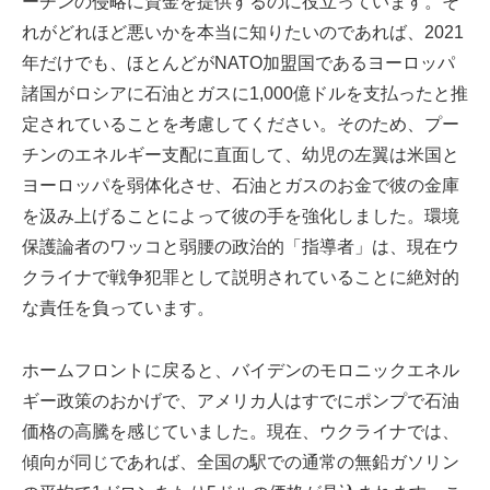
ーチンの侵略に資金を提供するのに役立っています。そ
れがどれほど悪いかを本当に知りたいのであれば、2021
年だけでも、ほとんどがNATO加盟国であるヨーロッパ
諸国がロシアに石油とガスに1,000億ドルを支払ったと推
定されていることを考慮してください。そのため、プー
チンのエネルギー支配に直面して、幼児の左翼は米国と
ヨーロッパを弱体化させ、石油とガスのお金で彼の金庫
を汲み上げることによって彼の手を強化しました。環境
保護論者のワッコと弱腰の政治的「指導者」は、現在ウ
クライナで戦争犯罪として説明されていることに絶対的
な責任を負っています。
ホームフロントに戻ると、バイデンのモロニックエネル
ギー政策のおかげで、アメリカ人はすでにポンプで石油
価格の高騰を感じていました。現在、ウクライナでは、
傾向が同じであれば、全国の駅での通常の無鉛ガソリン