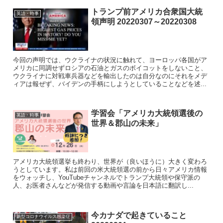
トランプ前アメリカ合衆国大統
英語・時事
領声明 20220307～20220308
今回の声明では、ウクライナの状況に触れて、ヨーロッパ各国がア
メリカに同調せずロシアの石油とガスのボイコットをしないこと、
ウクライナに対戦車兵器などを輸出したのは自分なのにそれをメデ
ィアは報ぜず、バイデンの手柄にしようとしていることなどを述...
学習会「アメリカ大統領選後の
英語・時事
世界＆郡山の未来」
アメリカ大統領選挙も終わり、世界が（良いほうに）大きく変わろ
うとしています。私は前回の米大統領選の前から日々アメリカ情報
をウォッチし、YouTubeチャンネルでトランプ大統領や保守派の
人、お医者さんなどが発信する動画や言論を日本語に翻訳し...
今カナダで起きていること
新型コロナウイルス感染症