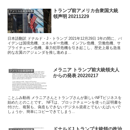
トランプ前アメリカ合衆国大統
アメリカ合衆国時事
領声明 20211229
日本語翻訳 ドナルド・J・トランプ 2021年12月29日 1年の間に、バ
イデンは国境危機、エネルギー危機、インフレ危機、労働危機、サ
プライチェーン危機、暴力犯罪危機を引き起こし、歴史上最も急進
的な左翼のアジェンダを推し進めま...
メラニア トランプ前大統領夫人
アメリカ合衆国時事
からの発表 20220217
ことふみ動画 メラニアさんとトランプさんが新しいNFTビジネスを
始めたとのことです。 NFTは、ブロックチェーンを使った証明書を
付けた、複製も、偽造もできないデジタル資産とでもいえばいいで
しょうか、簡単にコピーできてしまう...
ドナルドJ.トランプ大統領の政治
アメリカ合衆国時事