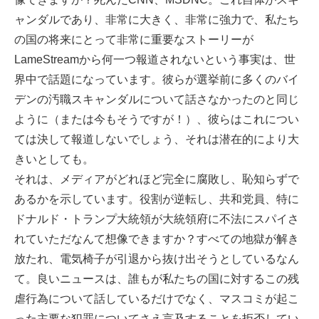
ャンダルであり、非常に大きく、非常に強力で、私たち
の国の将来にとって非常に重要なストーリーが
LameStreamから何一つ報道されないという事実は、世
界中で話題になっています。彼らが選挙前に多くのバイ
デンの汚職スキャンダルについて話さなかったのと同じ
ように（または今もそうですが！）、彼らはこれについ
ては決して報道しないでしょう、それは潜在的により大
きいとしても。
それは、メディアがどれほど完全に腐敗し、恥知らずで
あるかを示しています。役割が逆転し、共和党員、特に
ドナルド・トランプ大統領が大統領府に不法にスパイさ
れていただなんて想像できますか？すべての地獄が解き
放たれ、電気椅子が引退から抜け出そうとしているなん
て。良いニュースは、誰もが私たちの国に対するこの残
虐行為について話しているだけでなく、マスコミが起こ
った主要な犯罪についてさえ言及することを拒否してい