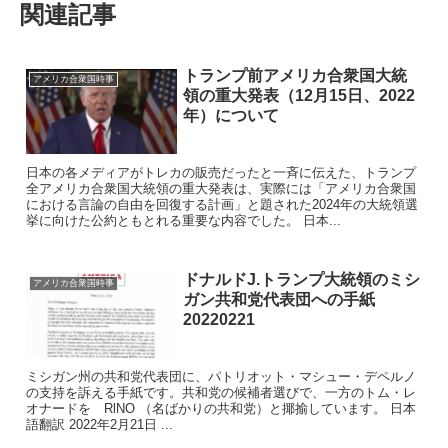
関連記事
トランプ前アメリカ合衆国大統
アメリカ合衆国時事
領の重大発表（12月15日、2022
年）について
日本の各メディアがトレカの販売だったと一斉に伝えた、トランプ
全アメリカ合衆国大統領の重大発表は、実際には「アメリカ合衆国
における言論の自由を回復する計画」と題された2024年の大統領選
挙に向けた公約ともとれる重要な内容でした。 日本...
ドナルドJ.トランプ大統領のミシ
アメリカ合衆国時事
ガン共和党代表団への手紙
20220221
ミシガン州の共和党代表団に、パトリオット・マシュー・デペルノ
の支持を訴える手紙です。共和党の候補者選びで、一方のトム・レ
オナードを RlNO （名ばかりの共和党）と揶揄しています。 日本
語翻訳 2022年2月21日 ...