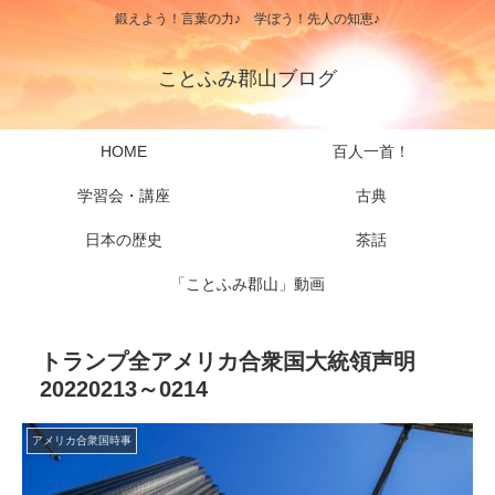
鍛えよう！言葉の力♪ 学ぼう！先人の知恵♪
ことふみ郡山ブログ
HOME
百人一首！
学習会・講座
古典
日本の歴史
茶話
「ことふみ郡山」動画
トランプ全アメリカ合衆国大統領声明
20220213～0214
アメリカ合衆国時事