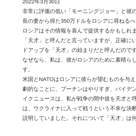
2022年3月30日
非常に評価の低い「モーニングジョー」と彼
長の妻から得た350万ドルをロシアに尋ねる
ロシアはその情報を喜んで提供するかもしれ
「天才」と呼んだと言っていますが、正確に
ドアップを「天才」の始まりだと呼んだので
なぜなら、私は、彼がロシアのために素晴ら
す。
米国とNATOはロシアに彼らが望むものを与
劇的なことに、プーチンはやりすぎ、バイデ
イクニュースは、私が戦争の間中彼を天才と
は、ウクライナに入って戦うという不幸な決
説明していました。それについて「天才」は