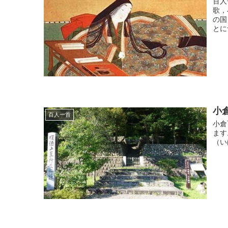
百人
歌，
の国
とに
小
百人一首
小倉
ます
（い