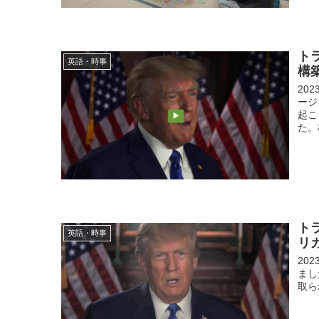
ト
英語・時事
構
20
ージ
起こ
た。
ト
英語・時事
リ
20
まし
取ら