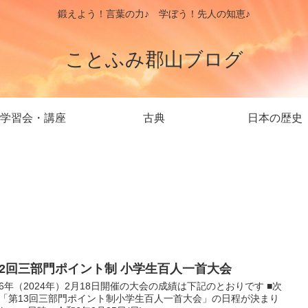
鍛えよう！言葉の力♪ 学ぼう！先人の知恵♪
ことふみ郡山ブログ
学習会・講座
古典
日本の歴史
12回三部門ポイント制 小学生百人一首大会
6年（2024年）2月18日開催の大会の成績は下記のとおりです ■次
「第13回三部門ポイント制小学生百人一首大会」の日程が決まり