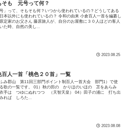
もそも 元号って何？
号」って、そもそも何？いつから使われているの？どうしてある
日本以外にも使われているの？ 令和の由来 小倉百人一首を編纂し
原定家のお父さん 藤原旅人が、自分のお屋敷に３０人ほどの客人
いた時、自然の美し...
2023.08.25
色百人一首「桃色２０首」一覧
ふみ郡山 第11回三部門ポイント制百人一首大会 部門1）で使
る歌の一覧です。 01）秋の田の かりほのいほの 苫をあらみ
衣手は つゆにぬれつつ （天智天皇） 04）田子の浦に 打ち出
みれば しろた...
2023.08.08