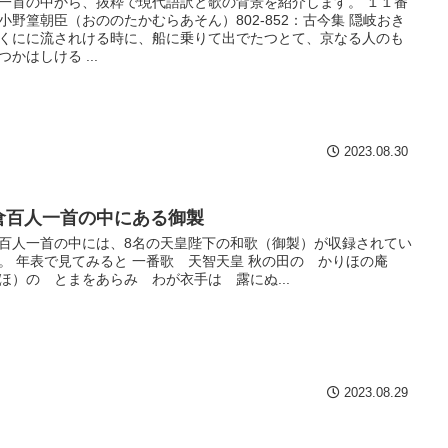
一首の中から、抜粋で現代語訳と歌の背景を紹介します。 １１番
小野篁朝臣（おののたかむらあそん）802-852：古今集 隠岐おき
くにに流されける時に、船に乗りて出でたつとて、京なる人のも
つかはしける ...
2023.08.30
倉百人一首の中にある御製
百人一首の中には、8名の天皇陛下の和歌（御製）が収録されてい
。 年表で見てみると 一番歌 天智天皇 秋の田の かりほの庵
ほ）の とまをあらみ わが衣手は 露にぬ...
2023.08.29