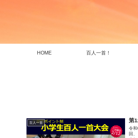
HOME
百人一首！
第
百人一首
令和
回、