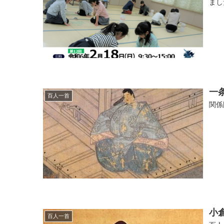
まし
一
百人一首
関係
小
百人一首