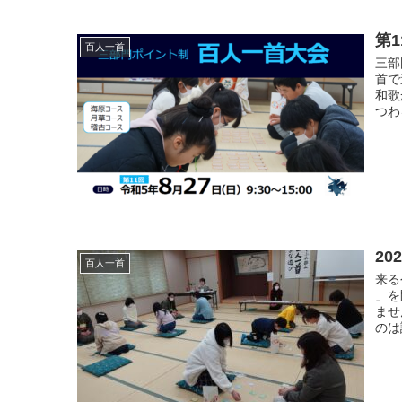
第
百人一首
三部
首で
和歌
つわ
2
百人一首
来る
」を
ませ
のは