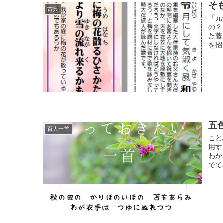
そ
古典
「元
の？
た藤
を招
五
百人一首
こと
用す
わが
でて