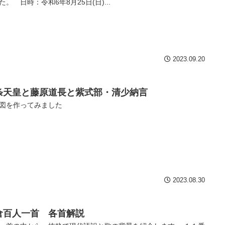
た。 日時：令和6年8月25日(日)...
2023.09.20
条天皇と藤原道長と紫式部・清少納言
図を作ってみました
2023.08.30
倉百人一首 各首解説