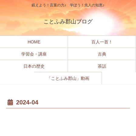
鍛えよう！言葉の力♪ 学ぼう！先人の知恵♪
ことふみ郡山ブログ
HOME
百人一首！
学習会・講座
古典
日本の歴史
茶話
「ことふみ郡山」動画
2024-04