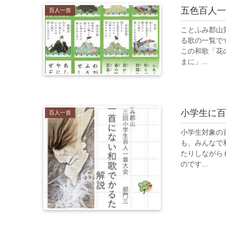
五色百人一
百人一首
ことふみ郡山
る歌の一覧で
この和歌「花
まに」...
小学生に百
百人一首
小学生対象の
も、みんなで
たりしながら
のです...