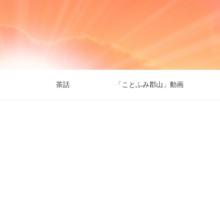
茶話
「ことふみ郡山」動画