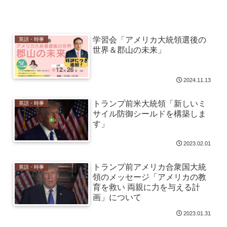
学習会「アメリカ大統領選後の
英語・時事
世界＆郡山の未来」
2024.11.13
トランプ前米大統領「新しいミ
英語・時事
サイル防御シールドを構築しま
す」
2023.02.01
トランプ前アメリカ合衆国大統
英語・時事
領のメッセージ「アメリカの教
育を救い 両親に力を与える計
画」について
2023.01.31