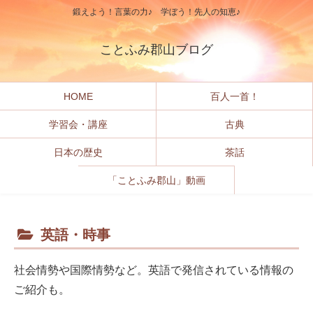
鍛えよう！言葉の力♪ 学ぼう！先人の知恵♪
ことふみ郡山ブログ
HOME
百人一首！
学習会・講座
古典
日本の歴史
茶話
「ことふみ郡山」動画
英語・時事
社会情勢や国際情勢など。英語で発信されている情報の
ご紹介も。