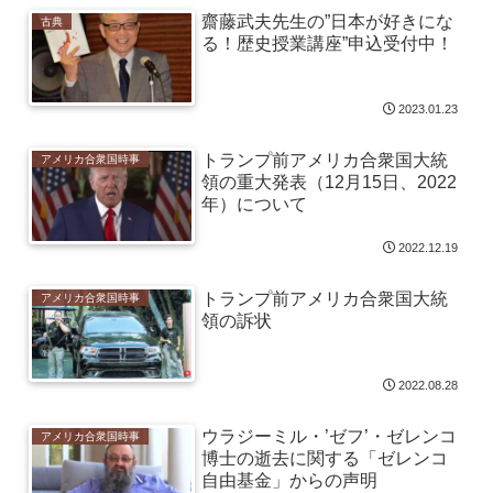
齋藤武夫先生の”日本が好きにな
古典
る！歴史授業講座”申込受付中！
2023.01.23
トランプ前アメリカ合衆国大統
アメリカ合衆国時事
領の重大発表（12月15日、2022
年）について
2022.12.19
トランプ前アメリカ合衆国大統
アメリカ合衆国時事
領の訴状
2022.08.28
ウラジーミル・’ゼフ’・ゼレンコ
アメリカ合衆国時事
博士の逝去に関する「ゼレンコ
自由基金」からの声明