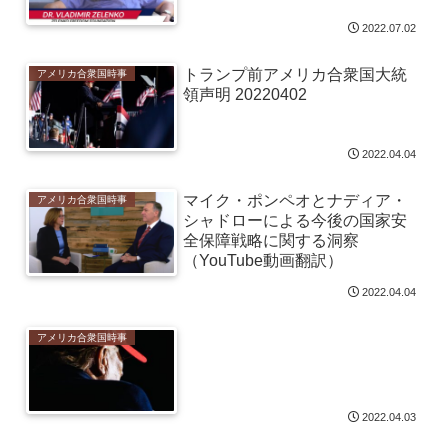
2022.07.02
トランプ前アメリカ合衆国大統
アメリカ合衆国時事
領声明 20220402
2022.04.04
マイク・ポンペオとナディア・
アメリカ合衆国時事
シャドローによる今後の国家安
全保障戦略に関する洞察
（YouTube動画翻訳）
2022.04.04
アメリカ合衆国時事
2022.04.03