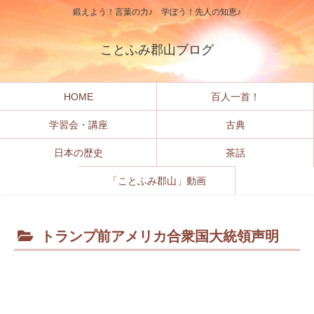
鍛えよう！言葉の力♪ 学ぼう！先人の知恵♪
ことふみ郡山ブログ
HOME
百人一首！
学習会・講座
古典
日本の歴史
茶話
「ことふみ郡山」動画
トランプ前アメリカ合衆国大統領声明